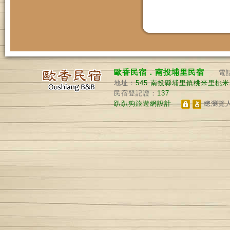
歐香民宿．南投埔里民宿
電
地址：
545
南投縣埔里鎮桃米里桃米巷
民宿登記證：
137
趴趴狗旅遊網設計
總瀏覽人數