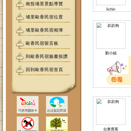
南投埔里景點導覽
lichin
埔里歐香民宿位置
埔里歐香民宿相簿
歐香民宿留言板
劉小姐
到歐香民宿臉書按讚
回到歐香民宿首頁
台東舊客