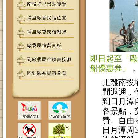
南投埔里景點導覽
埔里歐香民宿位置
埔里歐香民宿相簿
歐香民宿留言板
即日起至「歐
到歐香民宿臉書按讚
船優惠券」
，
回到歐香民宿首頁
距離南投
聞遐邇，
到日月潭
各景點，
費、自由
日月潭周