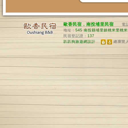
歐香民宿．南投埔里民宿
電
地址：
545
南投縣埔里鎮桃米里桃米巷
民宿登記證：
137
趴趴狗旅遊網設計
總瀏覽人數