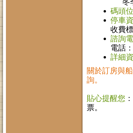
冬季
碼頭
停車
收費
諮詢
電話：0
詳細
關於訂房與船
詢。
貼心提醒您
：
票。